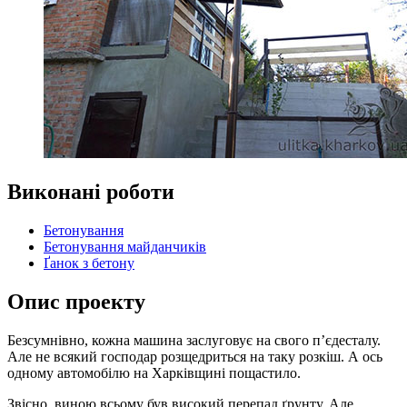
Виконані роботи
Бетонування
Бетонування майданчиків
Ґанок з бетону
Опис проекту
Безсумнівно, кожна машина заслуговує на свого п’єдесталу.
Але не всякий господар розщедриться на таку розкіш. А ось
одному автомобілю на Харківщині пощастило.
Звісно, виною всьому був високий перепад ґрунту. Але