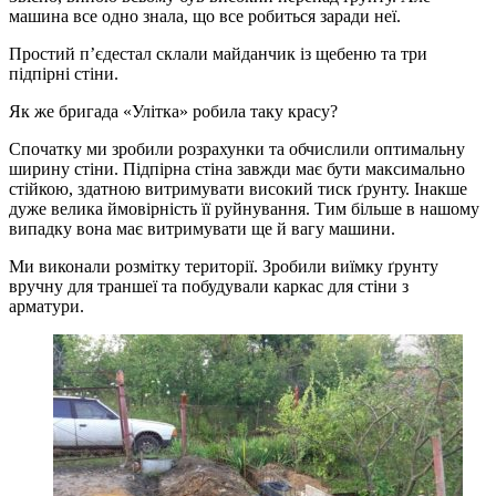
машина все одно знала, що все робиться заради неї.
Простий п’єдестал склали майданчик із щебеню та три
підпірні стіни.
Як же бригада «Улітка» робила таку красу?
Спочатку ми зробили розрахунки та обчислили оптимальну
ширину стіни. Підпірна стіна завжди має бути максимально
стійкою, здатною витримувати високий тиск ґрунту. Інакше
дуже велика ймовірність її руйнування. Тим більше в нашому
випадку вона має витримувати ще й вагу машини.
Ми виконали розмітку території. Зробили виїмку ґрунту
вручну для траншеї та побудували каркас для стіни з
арматури.