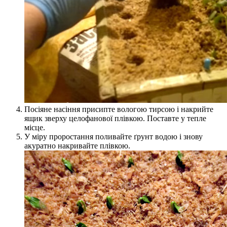
Посіяне насіння присипте вологою тирсою і накрийте
ящик зверху целофанової плівкою. Поставте у тепле
місце.
У міру проростання поливайте ґрунт водою і знову
акуратно накривайте плівкою.