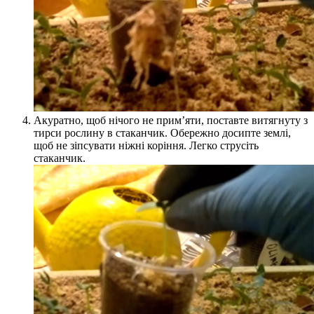
Акуратно, щоб нічого не прим’яти, поставте витягнуту з
тирси рослину в стаканчик. Обережно досипте землі,
щоб не зіпсувати ніжні коріння. Легко струсіть
стаканчик.