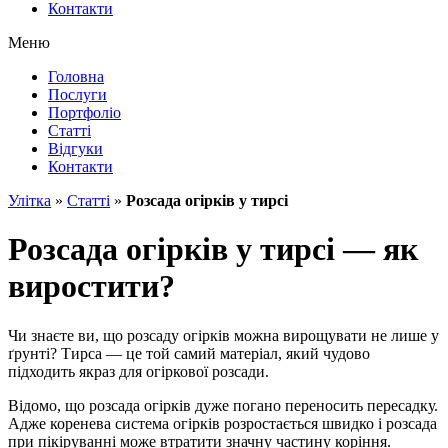
Контакти
Меню
Головна
Послуги
Портфоліо
Статті
Відгуки
Контакти
Улітка
»
Статті
»
Розсада огірків у тирсі
Розсада огірків у тирсі — як
виростити?
Чи знаєте ви, що розсаду огірків можна вирощувати не лише у
ґрунті? Тирса — це той самий матеріал, який чудово
підходить якраз для огіркової розсади.
Відомо, що розсада огірків дуже погано переносить пересадку.
Адже коренева система огірків розростається швидко і розсада
при пікіруванні може втратити значну частину коріння.