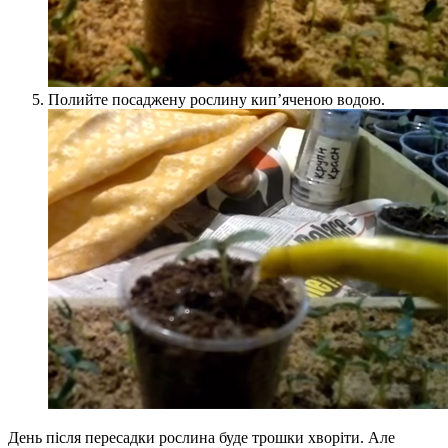
Полийте посаджену рослину кип’яченою водою.
День після пересадки рослина буде трошки хворіти. Але