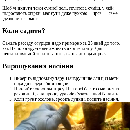
Щоб уникнути такої сумної долі, ґрунтова суміш, у якій
підростають огірки, має бути дуже пухкою. Тирса — саме
ідеальний варіант.
Коли садити?
Сажать рассаду огурцов надо примерно за 25 дней до того,
как Вы планируете высаживать их в теплицу. Для
неотапливаемой теплицы это где-то 2 декада апреля.
Вирощування насіння
Виберіть відповідну тару. Найзручніше для цієї мети
підходить дерев’яний ящик.
Пролийте окропом тирсу. На тирсі багато смолистих
речовин, і дана процедура обов’язкова, щоб їх змити.
Коли грунт охолоне, зробіть лунки і посійте насіння.