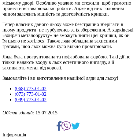
міському дворі. Особливо уважно ми стежили, щоб грамотно
провести всі зварювальні роботи. Адже від них головним
чином залежить міцність та довговічність кришки.
Тепер власник даного льоху може безстрашно зберігати в
ньому продукти, не турбуючись за їх збереження. А харківські
«збирачі металобрухту» не зможуть зняти цієї кришки, як би
їм цього не хотілося. Також ляда обладнана захисними
ґратами, щоб льох можна було вільно провітрювати.
Ляда була прогрунтована та пофарбована фарбою. Такі дії не
тільки надають входу в льох естетичного вигляду, а й
захищають метал від корозії.
Замовляйте і ви виготовлення надійної ляди для льоху!
(068) 773-01-02
(073) 773-01-02
(099) 773-01-02
Об'єкт зданий:
15.07.2015
Інформація