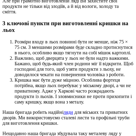
Але при грамотно виготовленій ляді Ви захистите свої
продукти не тільки від злодіїв, а й від вологи, холоду та
сміття.
3 ключові пункти при виготовленні кришки на
льох
Розміри входу в льох повинні бути не менше, ніж 75 ×
75 см. З меншими розмірами буде складно протиснутися
в нього, особливо якщо тягнути на собі мішок картоплі.
Важливо, щоб дверцята у льох не були надто важкими.
Бажано, щоб будь-який член родини міг її відкрити. Щоб
господині для того, щоб узяти продукти з льоху, не
доводилося чекати на повернення чоловіка з роботи.
Кришка має бути дуже міцною. Особлива фортеця
потрібна, якщо льох перебуває у міському дворі, а чи не
приватному. Адже у Харкові часто розкрадають
продукти із льохів. І зловмисники не проти прихопити і
саму кришку, якщо вона з металу.
Наша бригада робить надійні
ляди
для міських та приватних
дворів. Ми використовуємо сталеві листи та профільні труби
для виготовлення кришки.
Нещодавно наша бригада збудувала таку металеву ляду у