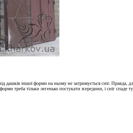
ід дашків іншої форми на ньому не затримується сніг. Правда, дл
форми треба тільки легенько постукати зсередини, і сніг спаде ту