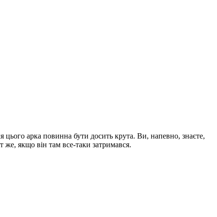
я цього арка повинна бути досить крута. Ви, напевно, знаєте,
т же, якщо він там все-таки затримався.