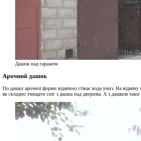
Дашок над гаражем
Арочний дашок
По дашку арочної форми відмінно стікає вода униз. На відміну в
як складно зчищати сніг з дашка над дверима. А з дашком такої 