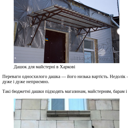
Дашок для майстерні в Харкові
Переваги односхилого дашка — його низька вартість. Недолік — 
дуже і дуже неприємно.
Такі бюджетні дашки підходять магазинам, майстерням, барам і