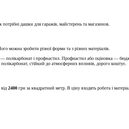
потрібні дашки для гаражів, майстерень та магазинов.
ого можна зробити різної форми та з різних матеріалів.
— полікарбонат і профнастил. Профнастил або оціновка — бюдже
 полікарбонат, стійкий до атмосферних впливів, дорого коштує.
 від
2400
грн за квадратний метр. В ціну входять робота і матер